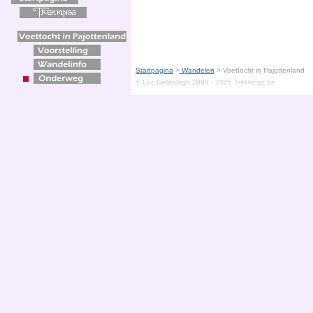
Startpagina
>
Wandelen
>
Voettocht in Pajottenland
© Luc Selleslagh 2009 - 2026 Trekkings.be