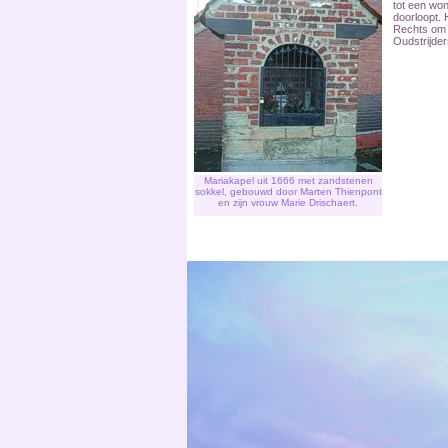
tot een wo
doorloopt. 
Rechts om z
Oudstrijder
Mariakapel uit 1666 met zandstenen
sokkel, gebouwd door Marten Thienpont
en zijn vrouw Marie Drischaert.