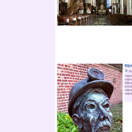
Mij
>
Re
mijn
mijnw
Mijnw
beeld
mijn
mijnw