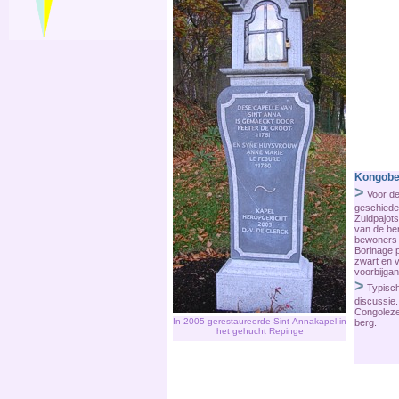
Kongobe
>
Voor de
geschiede
Zuidpajots
van de be
bewoners 
Borinage 
zwart en v
voorbijga
>
Typisch 
discussie.
Congoleze
In 2005 gerestaureerde Sint-Annakapel in
berg.
het gehucht Repinge