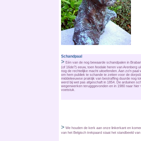
Schandpaal
>
Eén van de nog bewaarde schandpalen in Brabant.
(of 16de?) eeuw, toen feodale heren van Arenberg u
nog de rechtelijke macht uitoefenden. Aan zo'n paa
om hem publiek te schande te zetten voor de dorps
middeleeuwse praktijk van bestraffing duurde nog t
werd bij wet pas afgeschaft in 1854. De arduinen sc
wegenwerken terugggevonden en in 1980 naar hier v
voetstuk.
>
We houden de kerk aan onze linkerkant en kome
van het Belgisch trekpaard staat het standbeeld van B