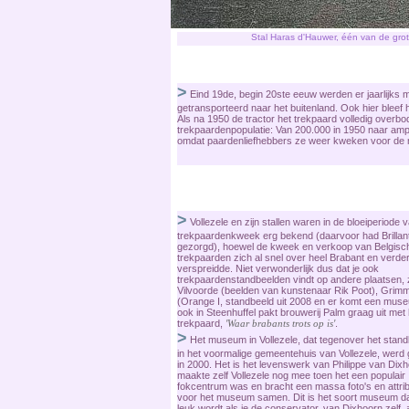
Stal Haras d'Hauwer, één van de grote
>
Eind 19de, begin 20ste eeuw werden er jaarlijks 
getransporteerd naar het buitenland. Ook hier bleef
Als na 1950 de tractor het trekpaard volledig overbo
trekpaardenpopulatie: Van 200.000 in 1950 naar amp
omdat paardenliefhebbers ze weer kweken voor de 
>
Vollezele en zijn stallen waren in de bloeiperiode 
trekpaardenkweek erg bekend (daarvoor had Brillan
gezorgd), hoewel de kweek en verkoop van Belgisc
trekpaarden zich al snel over heel Brabant en verde
verspreidde. Niet verwonderlijk dus dat je ook
trekpaardenstandbeelden vindt op andere plaatsen, 
Vilvoorde (beelden van kunstenaar Rik Poot), Grim
(Orange I, standbeeld uit 2008 en er komt een mus
ook in Steenhuffel pakt brouwerij Palm graag uit met 
trekpaard,
'Waar brabants trots op is'
.
>
Het museum in Vollezele, dat tegenover het standb
in het voormalige gemeentehuis van Vollezele, werd
in 2000. Het is het levenswerk van Philippe van Dixh
maakte zelf Vollezele nog mee toen het een populair
fokcentrum was en bracht een massa foto's en attri
voor het museum samen. Dit is het soort museum da
leuk wordt als je de conservator, van Dixhoorn zelf, 