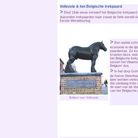
Vollezele & het Belgische trekpaard
>
Eind 19de eeuw verwierf het Belgische trekpaard 
duizenden trekpaarden naar zowat de hele wereld éé
Eerste Wereldoorlog.
>
Een aantal schr
economie in die ti
paardenras. Ze koc
kruisten deze, wat 
het Belgische trek
tussen het Vlaams
Belgium' dus.
>
In het dorp Gri
de hoeve Steenhaut
later worden verko
dat vandaag trots 
de start van de Vo
van het Belgische
Brillant van Vollezele