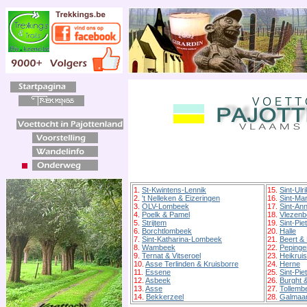
1.
St-Kwintens-Lennik
15.
Sint-Ulr
2.
't Nelleken & Eizeringen
16.
Sint-Ma
3.
OLV-Lombeek
17.
Sint-An
4.
Poelk & Pamel
18.
Vlezenb
5.
Strijtem
19.
Sint-Pi
6.
Borchtlombeek
20.
Halle
7.
Sint-Katharina-Lombeek
21.
Beert &
8.
Wambeek
22.
Pepinge
9.
Ternat & Vitseroel
23.
Heikruis
10.
Asse Terlinden & Kruisborre
24.
Herne
11.
Essene
25.
Sint-Pie
12.
Asbeek
26.
Burght 
13.
Asse
27.
Tollemb
14.
Bekkerzeel
28.
Galmaar