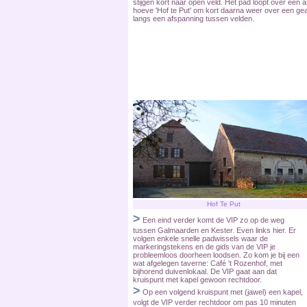
stijgen kort naar open veld. Het pad loopt over een 
hoeve 'Hof te Put' om kort daarna weer over een gea
langs een afspanning tussen velden.
Hof Te Put
>
Een eind verder komt de VIP zo op de weg
tussen Galmaarden en Kester. Even links hier. Er
volgen enkele snelle padwissels waar de
markeringstekens en de gids van de VIP je
probleemloos doorheen loodsen. Zo kom je bij een
wat afgelegen taverne: Café 't Rozenhof, met
bijhorend duivenlokaal. De VIP gaat aan dat
kruispunt met kapel gewoon rechtdoor.
>
Op een volgend kruispunt met (jawel) een kapel,
volgt de VIP verder rechtdoor om pas 10 minuten