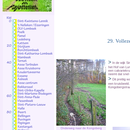
29. Vollez
>
In de wijk Si
het Hof van Lum
een calvariekru
neemt dat snel
>
Dit prettig w
een kruisbeeld.
Kongobergstraa
Onderweg naar de Kongoberg