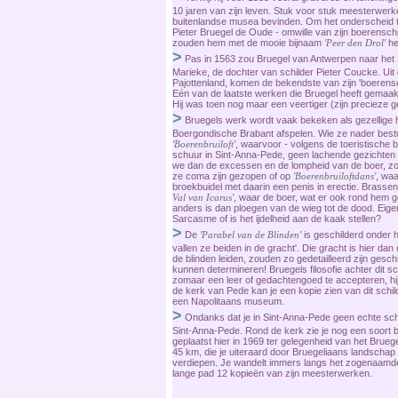
10 jaren van zijn leven. Stuk voor stuk meesterwerke
buitenlandse musea bevinden. Om het onderscheid t
Pieter Bruegel de Oude - omwille van zijn boerenschi
zouden hem met de mooie bijnaam
'Peer den Drol'
he
>
Pas in 1563 zou Bruegel van Antwerpen naar het Br
Marieke, de dochter van schilder Pieter Coucke. Uit di
Pajottenland, komen de bekendste van zijn 'boerensc
Eén van de laatste werken die Bruegel heeft gemaakt is
Hij was toen nog maar een veertiger (zijn precieze 
>
Bruegels werk wordt vaak bekeken als gezellige he
Boergondische Brabant afspelen. Wie ze nader bestu
'Boerenbruiloft'
, waarvoor - volgens de toeristische 
schuur in Sint-Anna-Pede, geen lachende gezichten t
we dan de excessen en de lompheid van de boer, z
ze coma zijn gezopen of op
'Boerenbruiloftdans'
, waa
broekbuidel met daarin een penis in erectie. Brass
Val van Icarus'
, waar de boer, wat er ook rond hem ge
anders is dan ploegen van de wieg tot de dood. Eigen
Sarcasme of is het ijdelheid aan de kaak stellen?
>
De
'Parabel van de Blinden'
is geschilderd onder h
vallen ze beiden in de gracht'. Die gracht is hier d
de blinden leiden, zouden zo gedetailleerd zijn gesch
kunnen determineren! Bruegels filosofie achter dit sch
zomaar een leer of gedachtengoed te accepteren, hij 
de kerk van Pede kan je een kopie zien van dit schild
een Napolitaans museum.
>
Ondanks dat je in Sint-Anna-Pede geen echte schil
Sint-Anna-Pede. Rond de kerk zie je nog een soort b
geplaatst hier in 1969 ter gelegenheid van het Bruegel
45 km, die je uiteraard door Bruegeliaans landschap l
verdiepen. Je wandelt immers langs het zogenaam
lange pad 12 kopieën van zijn meesterwerken.