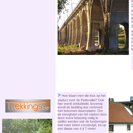
i
b
v
g
v
w
S
s
G
n
t
>
Hoe klaart men die klus op het
viaduct over de Pedevallei? Ook
hier wordt ontdubbeld, bovenop
wordt de bedding dus verbreed
met betonnen dwarsplaten. Om
de stevigheid van het viaduct door
deze extra belasting veilig te
stellen werden ook de funderingen
met meer beton verstevigd, tot op
een diepte van 4 à 7 meter.