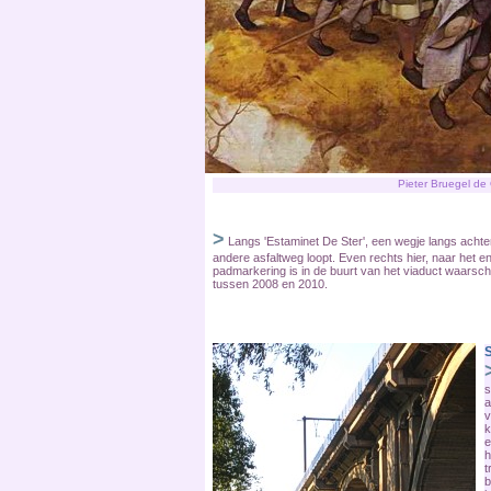
Pieter Bruegel de
>
Langs 'Estaminet De Ster', een wegje langs achter
andere asfaltweg loopt. Even rechts hier, naar het 
padmarkering is in de buurt van het viaduct waarsch
tussen 2008 en 2010.
s
a
v
k
e
h
t
b