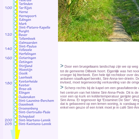
>
Door een bruegeliaans landschap zijn we op weg 
tot de gemeente Dilbeek hoort. Eigenlijk was het noo
vroeger bij Itterbeek. Een hele tijd rechtdoor over 
arduinen staafkapel bereikt, Sint-Anna-ten-drieën. D
invloed, moet tegenwoordig verkaveling van de omg
>
Scherp rechts bij de kapel om een geasfalteerde w
het centrum van het kleine Sint-Anna-Pede. Dit is d
voor een op kurk en keldertemperatuur gerijpte geuz
Sint-Anna. Er tegenover ligt 'Estaminet De Ster'. Verg
dat is gebaseerd op een lemen woning, is vandaag e
enkel een geuze of een kriek moet je in café Sint-Ann