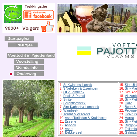
1.
St-Kwintens-Lennik
15.
Sint-Ulr
2.
't Nelleken & Eizeringen
16.
Sint-Ma
3.
OLV-Lombeek
17. Sint-An
4.
Poelk & Pamel
18.
Vlezenb
5.
Strijtem
19.
Sint-Pi
6.
Borchtlombeek
20.
Halle
7.
Sint-Katharina-Lombeek
21.
Beert &
8.
Wambeek
22.
Pepinge
9.
Ternat & Vitseroel
23.
Heikruis
10.
Asse Terlinden & Kruisborre
24.
Herne
11.
Essene
25.
Sint-Pie
12.
Asbeek
26.
Burght 
13.
Asse
27.
Tollemb
14.
Bekkerzeel
28.
Galmaar