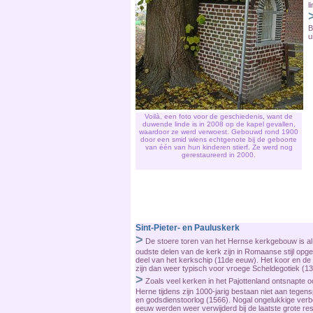
l
B
u
Voilà, een foto voor de geschiedenis, want de
duwende linde is in 2008 op de kapel gevallen,
waardoor ze werd verwoest. Gebouwd rond 1900
door een smid wiens echtgenote bij de geboorte
van één van hun kinderen stierf. Ze werd nog
gerestaureerd in 2000.
Sint-Pieter- en Pauluskerk
>
De stoere toren van het Hernse kerkgebouw is al 
oudste delen van de kerk zijn in Romaanse stijl opge
deel van het kerkschip (11de eeuw). Het koor en d
zijn dan weer typisch voor vroege Scheldegotiek (1
>
Zoals veel kerken in het Pajottenland ontsnapte
Herne tijdens zijn 1000-jarig bestaan niet aan tegen
en godsdienstoorlog (1566). Nogal ongelukkige verb
eeuw werden weer verwijderd bij de laatste grote rest