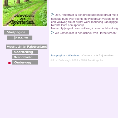
>
De Grotestraat is een brede stijgende straat met n
hoogste punt. Hier rechts de Hoogbaan volgen, tot d
een veldweg die er bij nat weer modderig kan bijligg
Rechts loopt een spoorlijn.
Na een tijdje gaat deze veldweg in een bocht wat stij
>
We komen hier in een uithoek van Herne terecht.
Startpagina
>
Wandelen
>
Voettocht in Pajottenland
© Luc Selleslagh 2009 - 2026 Trekkings.be