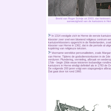
Beeld van Roger Schrije uit 2003, dat herinnert
aanwezigheid van de kartuizers in Her
>
In 1314 vestigde zich te Herne de eerste kartuiz
klooster zeer snel een bloeiend religieus centrum w
kartuizerkloosters opgericht in de Nederlanden, zo
klooster van Herne in 1362, dat in die periode al uit
kopiëring van religieuze teksten.
>
Voorname wereldse personaliteiten, zoals Margar
van Herne. Tijdens de godsdienstonlusten in de 2de h
verduren: Plundering, vernieling, afbraak en wederop
17de - begin 18de eeuw teisteren losbandige rondtre
kartuizers in Herne eindigt definitief als in 1783 de O
De volgende 200 jaren volgt een stapsgewijze afbra
Dat gaat door tot rond 1960.