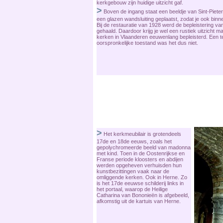
kerkgebouw zijn huidige uitzicht gaf.
>
Boven de ingang staat een beeldje van Sint-Pieter, 
een glazen wandsluiting geplaatst, zodat je ook binn
Bij de restauratie van 1928 werd de bepleistering v
gehaald. Daardoor krijg je wel een rustiek uitzicht m
kerken in Vlaanderen eeuwenlang bepleisterd. Een 
oorspronkelijke toestand was het dus niet.
>
Het kerkmeubilair is grotendeels
17de en 18de eeuws, zoals het
gepolychromeerde beeld van madonna
met kind. Toen in de Oostenrijkse en
Franse periode kloosters en abdijen
werden opgeheven verhuisden hun
kunstbezittingen vaak naar de
omliggende kerken. Ook in Herne. Zo
is het 17de eeuwse schilderij links in
het portaal, waarop de Heilige
Catharina van Bononieën is afgebeeld,
afkomstig uit de kartuis van Herne.