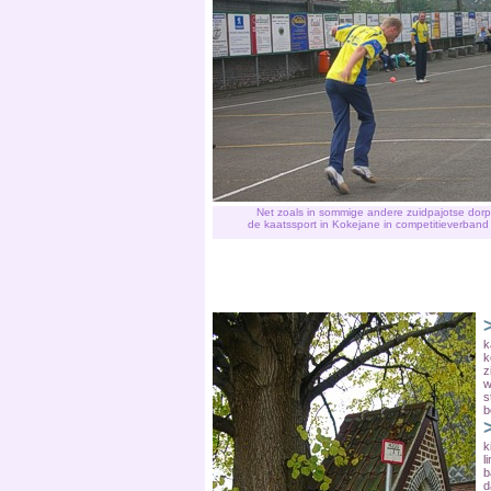
Net zoals in sommige andere zuidpajotse dor
de kaatssport in Kokejane in competitieverband
k
k
z
w
s
b
k
l
b
d