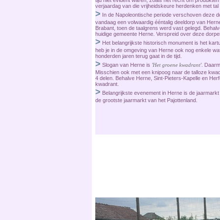
tijd niet evident waren, zoals het recht om produkt
verjaardag van die vrijheidskeure herdenken met tal v
>
In de Napoleontische periode verschoven deze dor
vandaag een volwaardig ééntalig deeldorp van Her
Brabant, toen de taalgrens werd vast gelegd. Behalve
huidige gemeente Herne. Verspreid over deze dorp
>
Het belangrijkste historisch monument is het kartuiz
heb je in de omgeving van Herne ook nog enkele wa
honderden jaren terug gaat in de tijd.
>
Slogan van Herne is
'Het groene kwadrant'
. Daarm
Misschien ook met een knipoog naar de talloze kwad
4 delen. Behalve Herne, Sint-Pieters-Kapelle en Herf
kwadrant.
>
Belangrijkste evenement in Herne is de jaarmark
de grootste jaarmarkt van het Pajottenland.