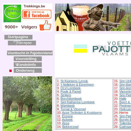
1.
St-Kwintens-Lennik
15.
Sint-Ulr
2.
't Nelleken & Eizeringen
16.
Sint-Ma
3.
OLV-Lombeek
17.
Sint-An
4.
Poelk & Pamel
18.
Vlezenb
5.
Strijtem
19.
Sint-Pi
6.
Borchtlombeek
20.
Halle
7.
Sint-Katharina-Lombeek
21.
Beert &
8.
Wambeek
22.
Pepinge
9.
Ternat & Vitseroel
23.
Heikruis
10.
Asse Terlinden & Kruisborre
24. Herne
11.
Essene
25.
Sint-Pie
12.
Asbeek
26.
Burght 
13.
Asse
27.
Tollemb
14.
Bekkerzeel
28.
Galmaar