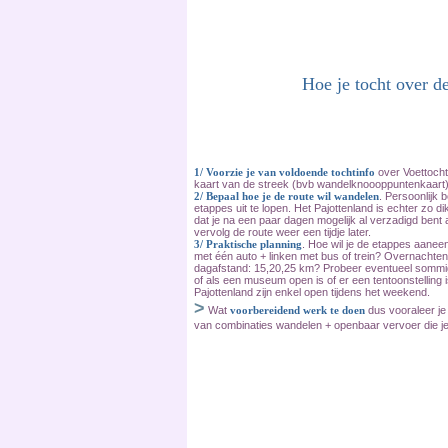
Hoe je tocht over d
1/
Voorzie je van voldoende tochtinfo
over Voettocht
kaart van de streek (bvb wandelknoooppuntenkaart) om 
2/ Bepaal hoe je de route wil wandelen
. Persoonlijk 
etappes uit te lopen. Het Pajottenland is echter zo
dat je na een paar dagen mogelijk al verzadigd bent 
vervolg de route weer een tijdje later.
3/
Praktische planning
. Hoe wil je de etappes aanee
met één auto + linken met bus of trein? Overnachten
dagafstand: 15,20,25 km? Probeer eventueel sommige
of als een museum open is of er een tentoonstelling 
Pajottenland zijn enkel open tijdens het weekend.
>
Wat
voorbereidend werk te doen
dus vooraleer je
van combinaties wandelen + openbaar vervoer die je