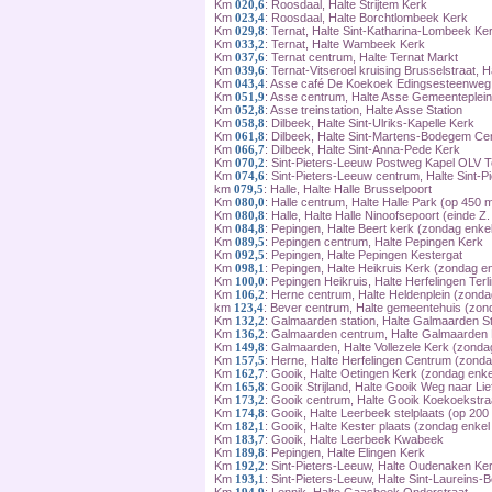
Km
020,6
: Roosdaal, Halte Strijtem Kerk
Km
023,4
: Roosdaal, Halte Borchtlombeek Kerk
Km
029,8
: Ternat, Halte Sint-Katharina-Lombeek Ke
Km
033,2
: Ternat, Halte Wambeek Kerk
Km
037,6
: Ternat centrum, Halte Ternat Markt
Km
039,6
: Ternat-Vitseroel kruising Brusselstraat, H
Km
043,4
: Asse café De Koekoek Edingsesteenweg,
Km
051,9
: Asse centrum, Halte Asse Gemeenteplein
Km
052,8
: Asse treinstation, Halte Asse Station
Km
058,8
: Dilbeek, Halte Sint-Ulriks-Kapelle Kerk
Km
061,8
: Dilbeek, Halte Sint-Martens-Bodegem C
Km
066,7
: Dilbeek, Halte Sint-Anna-Pede Kerk
Km
070,2
: Sint-Pieters-Leeuw Postweg Kapel OLV T
Km
074,6
: Sint-Pieters-Leeuw centrum, Halte Sint-
km
079,5
: Halle, Halte Halle Brusselpoort
Km
080,0
: Halle centrum, Halte Halle Park (op 450 m
Km
080,8
: Halle, Halte Halle Ninoofsepoort (einde 
Km
084,8
: Pepingen, Halte Beert kerk (zondag enke
Km
089,5
: Pepingen centrum, Halte Pepingen Kerk
Km
092,5
: Pepingen, Halte Pepingen Kestergat
Km
098,1
: Pepingen, Halte Heikruis Kerk (zondag e
Km
100,0
: Pepingen Heikruis, Halte Herfelingen Ter
Km
106,2
: Herne centrum, Halte Heldenplein (zonda
km
123,4
: Bever centrum, Halte gemeentehuis (zon
Km
132,2
: Galmaarden station, Halte Galmaarden St
Km
136,2
: Galmaarden centrum, Halte Galmaarden 
Km
149,8
: Galmaarden, Halte Vollezele Kerk (zonda
Km
157,5
: Herne, Halte Herfelingen Centrum (zonda
Km
162,7
: Gooik, Halte Oetingen Kerk (zondag enke
Km
165,8
: Gooik Strijland, Halte Gooik Weg naar Li
Km
173,2
: Gooik centrum, Halte Gooik Koekoekstra
Km
174,8
: Gooik, Halte Leerbeek stelplaats (op 200
Km
182,1
: Gooik, Halte Kester plaats (zondag enkel
Km
183,7
: Gooik, Halte Leerbeek Kwabeek
Km
189,8
: Pepingen, Halte Elingen Kerk
Km
192,2
: Sint-Pieters-Leeuw, Halte Oudenaken Ke
Km
193,1
: Sint-Pieters-Leeuw, Halte Sint-Laureins