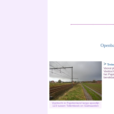
Openba
>
Trein
Vooral p
Voettoch
het Pajo
bereikba
Voettocht in Pajottenland langs spoorlijn
123 tussen Tollembeek en Galmaarden