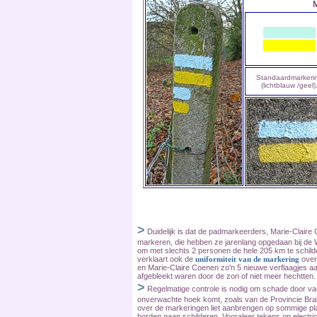
M
Standaardmarkeri
(lichtblauw /geel)
>
Duidelijk is dat de padmarkeerders, Marie-Claire
markeren, die hebben ze jarenlang opgedaan bij de 
om met slechts 2 personen de hele 205 km te schilde
verklaart ook de
uniformiteit van de markering
over
en Marie-Claire Coenen zo'n 5 nieuwe verflaagjes a
afgebleekt waren door de zon of niet meer hechtten.
>
Regelmatige controle is nodig om schade door va
onverwachte hoek komt, zoals van de Provincie Braba
over de markeringen liet aanbrengen op sommige plaa
borden gaan schilderen. Vooraleer tekens op electr