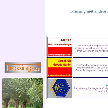
Kruising met andere 
Met wit/rode verf gemarke
richting dwars door de provin
over 175 km. In lijn wordt o
Geel/rood bewegwijzerd pad 
Vlaams-Brabant. Pad van d
Grote Routepaden. Loopt vaa
V
Pad richting Santiago de Comp
met Halle