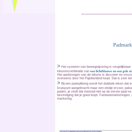
Padmark
>
Het systeem van bewegwijzering is vergelijkbaar 
kleurencombinatie van
een lichtblauwe en een gele s
Het aanbrengen van de tekens is discreter en verz
eveneens door het Pajottenland loopt. Dat is zeer b
>
Bij een padsplitsing wordt het dubbele teken dat e
kruispunt aangebracht maar een eindje ervoor, pakw
paden, je vindt dat meestal niet op de eerste paal n
bevestiging dat je goed loopt. Fantasiemarkeringen, 
markering.