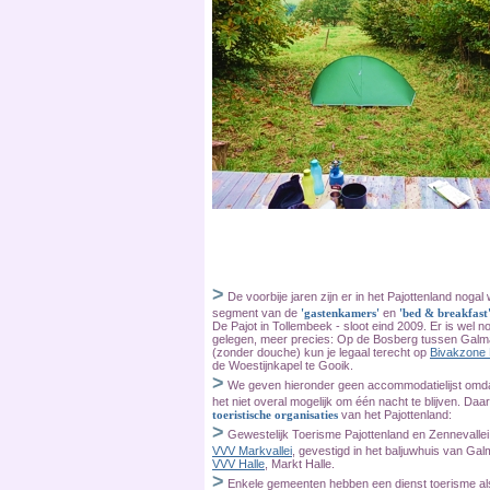
>
De voorbije jaren zijn er in het Pajottenland noga
segment van de
'gastenkamers'
en
'bed & breakfast
De Pajot in Tollembeek - sloot eind 2009. Er is wel 
gelegen, meer precies: Op de Bosberg tussen Galm
(zonder douche) kun je legaal terecht op
Bivakzone 
de Woestijnkapel te Gooik.
>
We geven hieronder geen accommodatielijst omdat
het niet overal mogelijk om één nacht te blijven. Da
toeristische organisaties
van het Pajottenland:
>
Gewestelijk Toerisme Pajottenland en Zennevallei
VVV Markvallei
, gevestigd in het baljuwhuis van Ga
VVV Halle
, Markt Halle.
>
Enkele gemeenten hebben een dienst toerisme al