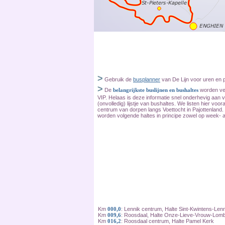
>
Gebruik de
busplanner
van De Lijn voor uren en 
>
De
belangrijkste buslijnen en bushaltes
worden ver
VIP. Helaas is deze informatie snel onderhevig aan 
(onvolledig) lijstje van bushaltes. We listen hier vooral
centrum van dorpen langs Voettocht in Pajottenland.
worden volgende haltes in principe zowel op week-
Km
000,0
: Lennik centrum, Halte Sint-Kwintens-Lenn
Km
009,6
: Roosdaal, Halte Onze-Lieve-Vrouw-Lom
Km
016,2
: Roosdaal centrum, Halte Pamel Kerk