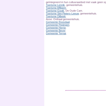
geïntegreerd in hun cultuuraanbod met vaak geen spe
Toerisme Lennik
, gemeentehuis.
Toerisme Affligem
.
Toerisme Gooik
, De Oude Cam.
Toerisme Sint-Pieters-Leeuw
, gemeentehuis.
Toerisme Dilbeek
.
Asse: Onthaal gemeentehuis.
Gemeente Roosdaal
.
Gemeente Pepingen
.
Gemeente Herne
.
Gemeente Bever
.
Gemeente Ternat
.