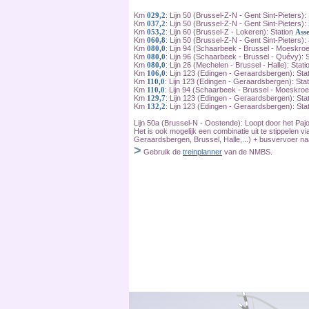
Km
029,2
: Lijn 50 (Brussel-Z-N - Gent Sint-Pieters):
Km
037,2
: Lijn 50 (Brussel-Z-N - Gent Sint-Pieters):
Km
053,2
: Lijn 60 (Brussel-Z - Lokeren): Station
Ass
Km
060,8
: Lijn 50 (Brussel-Z-N - Gent Sint-Pieters):
Km
080,0
: Lijn 94 (Schaarbeek - Brussel - Moeskroe
Km
080,0
: Lijn 96 (Schaarbeek - Brussel - Quévy): 
Km
080,0
: Lijn 26 (Mechelen - Brussel - Halle): Stat
Km
106,0
: Lijn 123 (Edingen - Geraardsbergen): Sta
Km
110,0
: Lijn 123 (Edingen - Geraardsbergen): Sta
Km
110,0
: Lijn 94 (Schaarbeek - Brussel - Moeskroe
Km
129,7
: Lijn 123 (Edingen - Geraardsbergen): Sta
Km
132,2
: Lijn 123 (Edingen - Geraardsbergen): Sta
Lijn 50a (Brussel-N - Oostende): Loopt door het Paj
Het is ook mogelijk een combinatie uit te stippelen vi
Geraardsbergen, Brussel, Halle,...) + busvervoer naa
>
Gebruik de
treinplanner
van de NMBS.