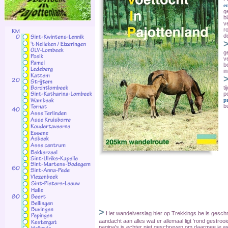
e
g
b
v
r
d
g
v
b
i
t
p
p
b
>
Het wandelverslag hier op Trekkings.be is gesch
aandacht aan alles wat er allemaal ligt 'rond gestroo
pagina's is echter niet geschreven om daarmee je w