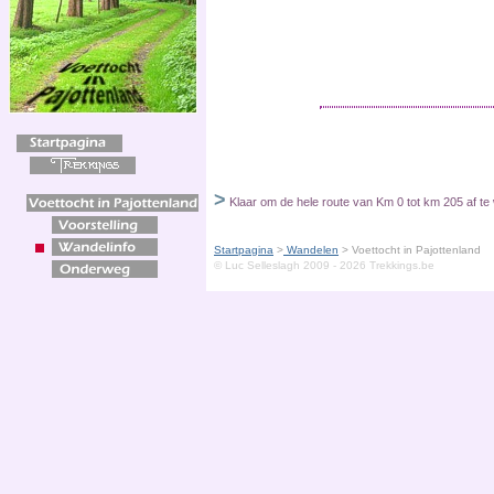
>
Klaar om de hele route van Km 0 tot km 205 af t
Startpagina
>
Wandelen
>
Voettocht in Pajottenland
© Luc Selleslagh 2009 - 2026 Trekkings.be