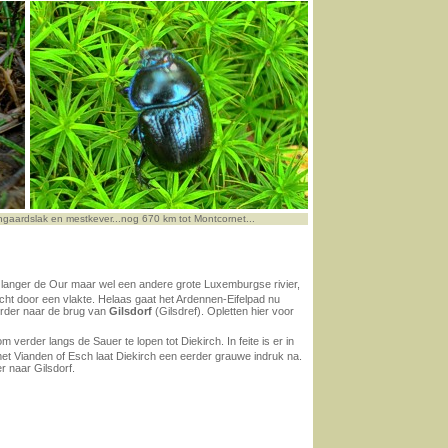
ngaardslak en mestkever...nog 670 km tot Montcornet...
t langer de Our maar wel een andere grote Luxemburgse rivier,
echt door een vlakte. Helaas gaat het Ardennen-Eifelpad nu
rder naar de brug van
Gilsdorf
(Gilsdref). Opletten hier voor
 verder langs de Sauer te lopen tot Diekirch. In feite is er in
ng met Vianden of Esch laat Diekirch een eerder grauwe indruk na.
 naar Gilsdorf.