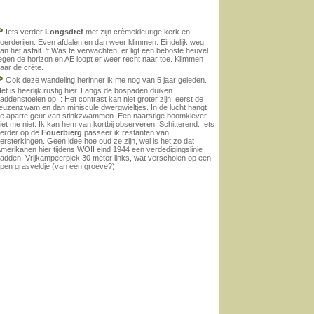
>
Iets verder
Longsdref
met zijn crèmekleurige kerk en
oerderijen. Even afdalen en dan weer klimmen. Eindelijk weg
an het asfalt. ’t Was te verwachten: er ligt een beboste heuvel
egen de horizon en AE loopt er weer recht naar toe. Klimmen
aar de crête.
>
Ook deze wandeling herinner ik me nog van 5 jaar geleden.
et is heerlijk rustig hier. Langs de bospaden duiken
addenstoelen op. : Het contrast kan niet groter zijn: eerst de
euzenzwam en dan miniscule dwergwieltjes. In de lucht hangt
e aparte geur van stinkzwammen. Een naarstige boomklever
iet me niet. Ik kan hem van kortbij observeren. Schitterend. Iets
erder op de
Fouerbierg
passeer ik restanten van
ersterkingen. Geen idee hoe oud ze zijn, wel is het zo dat
merikanen hier tijdens WOII eind 1944 een verdedigingslinie
adden. Vrijkampeerplek 30 meter links, wat verscholen op een
pen grasveldje (van een groeve?).