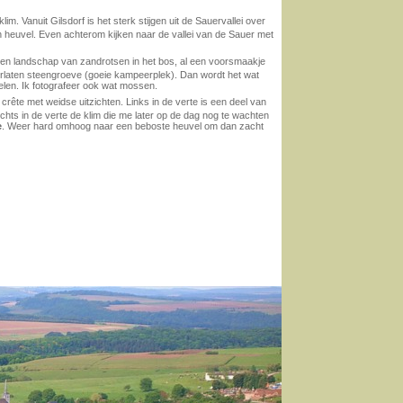
. Vanuit Gilsdorf is het sterk stijgen uit de Sauervallei over
n heuvel. Even achterom kijken naar de vallei van de Sauer met
. Een landschap van zandrotsen in het bos, al een voorsmaakje
laten steengroeve (goeie kampeerplek). Dan wordt het wat
elen. Ik fotografeer ook wat mossen.
crête met weidse uitzichten. Links in de verte is een deel van
chts in de verte de klim die me later op de dag nog te wachten
e
. Weer hard omhoog naar een beboste heuvel om dan zacht