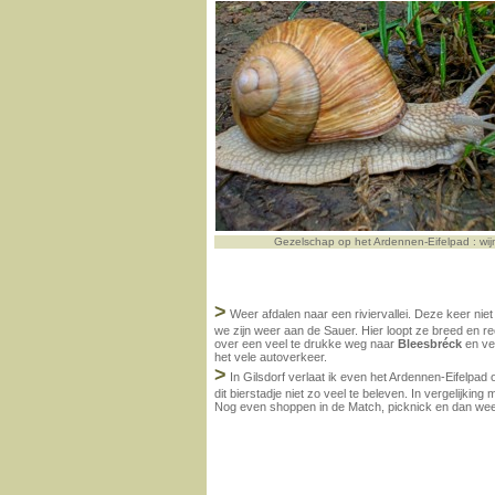
Gezelschap op het Ardennen-Eifelpad : wij
>
Weer afdalen naar een riviervallei. Deze keer nie
we zijn weer aan de Sauer. Hier loopt ze breed en r
over een veel te drukke weg naar
Bleesbréck
en ve
het vele autoverkeer.
>
In Gilsdorf verlaat ik even het Ardennen-Eifelpad om
dit bierstadje niet zo veel te beleven. In vergelijki
Nog even shoppen in de Match, picknick en dan weer