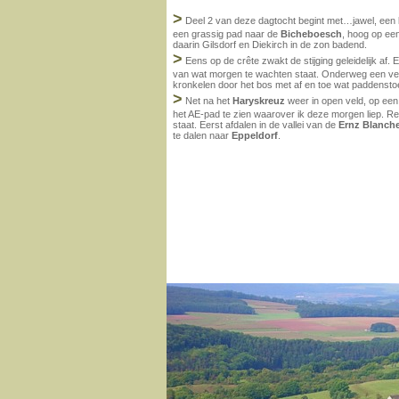
>
Deel 2 van deze dagtocht begint met…jawel, een klim
een grassig pad naar de
Bicheboesch
, hoog op ee
daarin Gilsdorf en Diekirch in de zon badend.
>
Eens op de crête zwakt de stijging geleidelijk af
van wat morgen te wachten staat. Onderweg een ver
kronkelen door het bos met af en toe wat paddensto
>
Net na het
Haryskreuz
weer in open veld, op een 
het AE-pad te zien waarover ik deze morgen liep. Re
staat. Eerst afdalen in de vallei van de
Ernz Blanch
te dalen naar
Eppeldorf
.