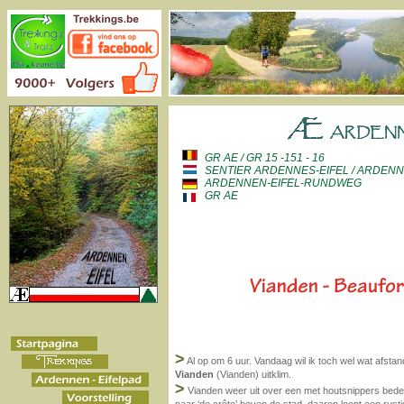
GR AE / GR 15 -151 - 16
SENTIER ARDENNES-EIFEL / ARDENN
ARDENNEN-EIFEL-RUNDWEG
GR AE
>
Al op om 6 uur. Vandaag wil ik toch wel wat afstan
Vianden
(Vianden) uitklim.
>
Vianden weer uit over een met houtsnippers bedek