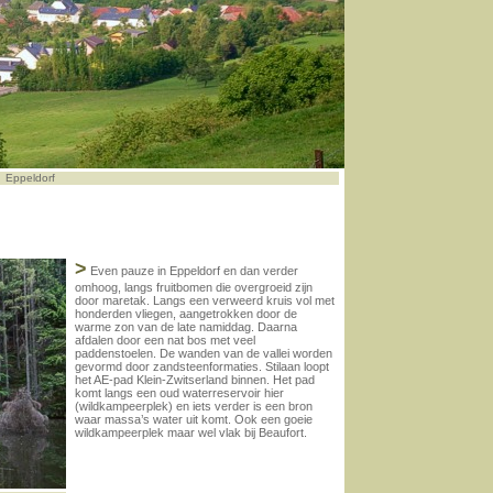
Eppeldorf
>
Even pauze in Eppeldorf en dan verder
omhoog, langs fruitbomen die overgroeid zijn
door maretak. Langs een verweerd kruis vol met
honderden vliegen, aangetrokken door de
warme zon van de late namiddag. Daarna
afdalen door een nat bos met veel
paddenstoelen. De wanden van de vallei worden
gevormd door zandsteenformaties. Stilaan loopt
het AE-pad Klein-Zwitserland binnen. Het pad
komt langs een oud waterreservoir hier
(wildkampeerplek) en iets verder is een bron
waar massa’s water uit komt. Ook een goeie
wildkampeerplek maar wel vlak bij Beaufort.