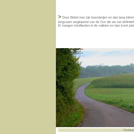
>
Door Bëttel met zijn boerderijen en dan lang klimm
langzaam weglopend van de Our die we net definitie
Er hangen mistflarden in de valleien en dan komt pl
Onderw