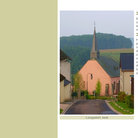
b
v
t
n
H
p
r
d
z
v
v
A
h
o
Longsdref, kerk