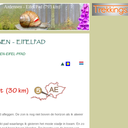
Ardennen - Eifel Pad (793 km)
EN-EIFEL-PFAD
d afleggen. De zon is nog niet boven de horizon als ik alweer
t pad waarlangs ik gisteren het mooie stadje in kwam. En zo