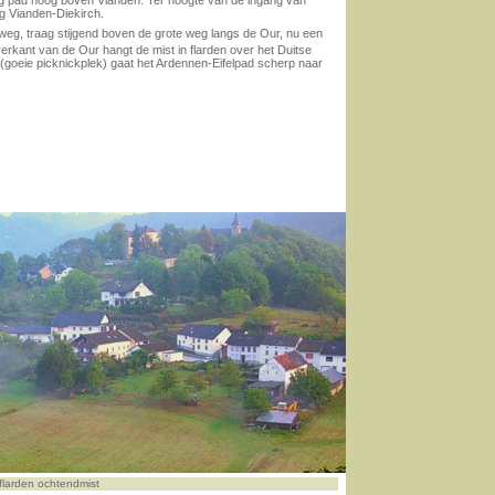
tig pad hoog boven Vianden. Ter hoogte van de ingang van
g Vianden-Diekirch.
ltweg, traag stijgend boven de grote weg langs de Our, nu een
verkant van de Our hangt de mist in flarden over het Duitse
(goeie picknickplek) gaat het Ardennen-Eifelpad scherp naar
 flarden ochtendmist