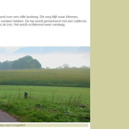
end over een stille landweg. Die weg blijft maar klimmen,
f verlaten hebben. De top wordt gemarkeerd met een veldkruis.
ots de zon. Het wordt schitterend weer vandaag.
eg naar Longsdref