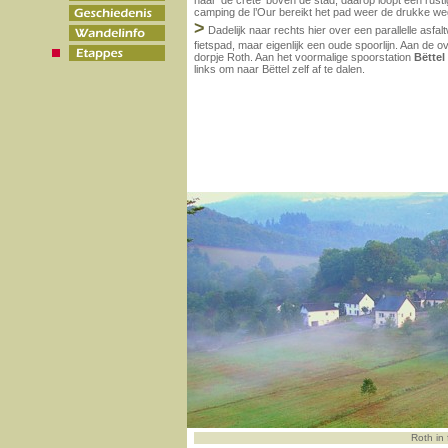
naar ‘de crête’ boven de stad, daarop loopt een rus
camping de l’Our bereikt het pad weer de drukke we
>
Dadelijk naar rechts hier over een parallelle asfa
fietspad, maar eigenlijk een oude spoorlijn. Aan de o
dorpje Roth. Aan het voormalige spoorstation
Bëttel
links om naar Bëttel zelf af te dalen.
Roth in