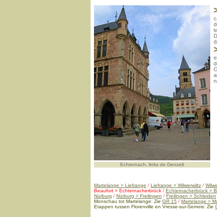
c
d
t
D
d
e
d
O
a
n
Echternach, links de Denzelt
Martelange >
Liefrange
/
Liefrange > Wilwerwiltz
/
Wilw
Beaufort > Echternacherbrück
/
Echternacherbrück > B
Nürburg
/
Nürburg > Freilingen
/
Freilingen > Schleiden
Monschau tot Martelange: Zie
GR 15
/
Martelange > M
Etappen tussen Florenville en Vresse-sur-Semois: Zie