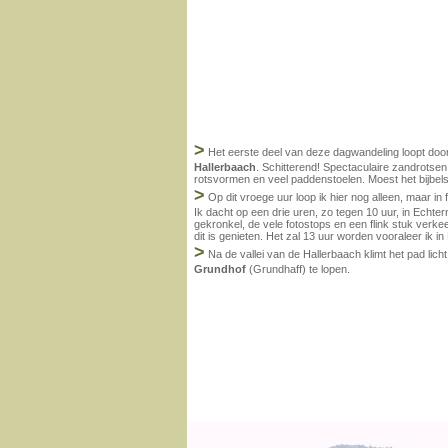
>
Het eerste deel van deze dagwandeling loopt door
Hallerbaach
. Schitterend! Spectaculaire zandrotsen
rotsvormen en veel paddenstoelen. Moest het bijbels
>
Op dit vroege uur loop ik hier nog alleen, maar in 
Ik dacht op een drie uren, zo tegen 10 uur, in Echter
gekronkel, de vele fotostops en een flink stuk verkeer
dit is genieten. Het zal 13 uur worden vooraleer ik 
>
Na de vallei van de Hallerbaach klimt het pad lic
Grundhof
(Grundhaff) te lopen.