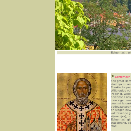
Echternach, ui
>
Echternach
een groot Rome
stad zijn nu n
Frankische per
Willibrordus r
Pepijn II. Will
heidense Friesl
naar eigen wen
voor miniatuur
bedevaartsoor
en stegen bew
valt zeker de 
zijtorentjes),
Echternach gin
stadsbrand, p
stad.