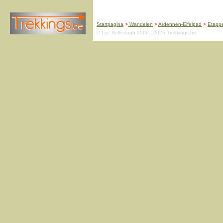
Startpagina
>
Wandelen
>
Ardennen-Eifelpad
>
Etapp
© Luc Selleslagh 2006 - 2026 Trekkings.be