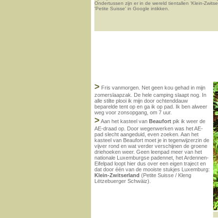
Ondertussen zijn er in de wereld tientallen ‘Klein-Zwits
'Petite Suisse' in Google intikken.
>
Fris vanmorgen. Net geen kou gehad in mijn
zomerslaapzak. De hele camping slaapt nog. In
alle stilte plooi ik mijn door ochtenddauw
beparelde tent op en ga ik op pad. Ik ben alweer
weg voor zonsopgang, om 7 uur.
>
Aan het kasteel van
Beaufort
pik ik weer de
AE-draad op. Door wegenwerken was het AE-
pad slecht aangeduid, even zoeken. Aan het
kasteel van Beaufort moet je in tegenwijzerzin de
vijver rond en wat verder verschijnen de groene
driehoeken weer. Geen leenpad meer van het
nationale Luxemburgse padennet, het Ardennen-
Eifelpad loopt hier dus over een eigen traject en
dat door één van de mooiste stukjes Luxemburg:
Klein-Zwitserland
(Petite Suisse / Kleng
Lëtzebuerger Schwäiz).