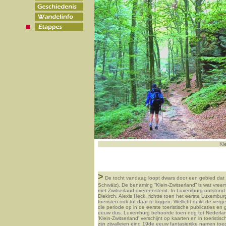
Kl
>
De tocht vandaag loopt dwars door een gebied dat 
Schwäiz). De benaming “Klein-Zwitserland” is wat vreemd
met Zwitserland overeenstemt. In Luxemburg ontstond
Diekirch, Alexis Heck, richtte toen het eerste Luxemb
toeristen ook tot daar te krijgen. Wellicht duikt de ver
die periode op in de eerste toeristische publicaties e
eeuw dus. Luxemburg behoorde toen nog tot Nederlan
'Klein-Zwitserland' verschijnt op kaarten en in toeristis
zijn zijvalleien eind 19de eeuw fantasierijke namen 