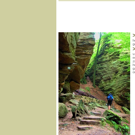
h
g
v
e
z
h
g
o