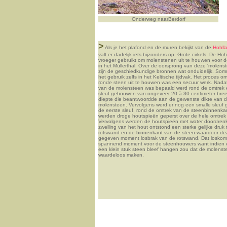
Onderweg naarBerdorf
>
Als je het plafond en de muren bekijkt van de
Hohll
valt er dadelijk iets bijzonders op: Grote cirkels. De Hoh
vroeger gebruikt om molenstenen uit te houwen voor d
in het Müllerthal. Over de oorsprong van deze 'molens
zijn de geschiedkundige bronnen wat onduidelijk. So
het gebruik zelfs in het Keltische tijdvak. Het proces 
ronde steen uit te houwen was een secuur werk. Nadat
van de molensteen was bepaald werd rond de omtrek
sleuf gehouwen van ongeveer 20 à 30 centimeter bre
diepte die beantwoordde aan de gewenste dikte van 
molensteen. Vervolgens werd er nog een smalle sleuf
de eerste sleuf, rond de omtrek van de steenbinnenkant
werden droge houtspieën geperst over de hele omtrek
Vervolgens werden de houtspieën met water doordrenk
zwelling van het hout ontstond een sterke gelijke druk
rotswand en de binnenkant van de steen waardoor de
gegeven moment losbrak van de rotswand. Dat losko
spannend moment voor de steenhouwers want indien 
een klein stuk steen bleef hangen zou dat de molenst
waardeloos maken.