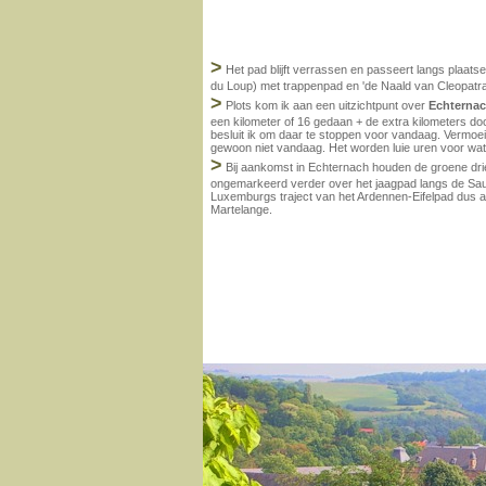
>
Het pad blijft verrassen en passeert langs plaats
du Loup) met trappenpad en 'de Naald van Cleopatra
>
Plots kom ik aan een uitzichtpunt over
Echterna
een kilometer of 16 gedaan + de extra kilometers doo
besluit ik om daar te stoppen voor vandaag. Vermoei
gewoon niet vandaag. Het worden luie uren voor wat e
>
Bij aankomst in Echternach houden de groene drie
ongemarkeerd verder over het jaagpad langs de Saue
Luxemburgs traject van het Ardennen-Eifelpad dus aa
Martelange.