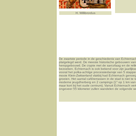
H. Willibrordus
De zwartste periode in de geschiedenis van Echternach
platgelegd werd. De meeste historische gebouwen va
heropgebouwd. De crypte met de sarcofaag en de relik
bezoeken. Echternach is ook bekend voor zijn jaarlijkse
vooral het polka-achtige processiedansje van 5 stappe
mooie Klein-Zwitserland vlakbij had Echternach genoeg 
groeien. Het aantal caféterrassen in de stad is niet te 
moderne jeugdherberg en 2 campings (1° op 1 km van he
maar kort bij het oude centrum). Vanuit Echternach ve
ongeveer 55 kilometer zullen wandelen de volgende w