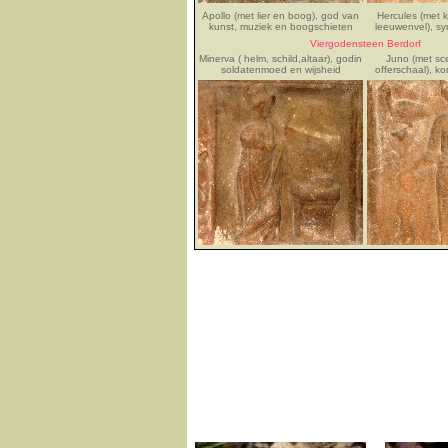
Apollo (met lier en boog), god van
Hercules (met 
kunst, muziek en boogschieten
leeuwenvel), sy
Viergodensteen Berdorf
Minerva ( helm, schild,altaar), godin
Juno (met sc
soldatenmoed en wijsheid
offerschaal), k