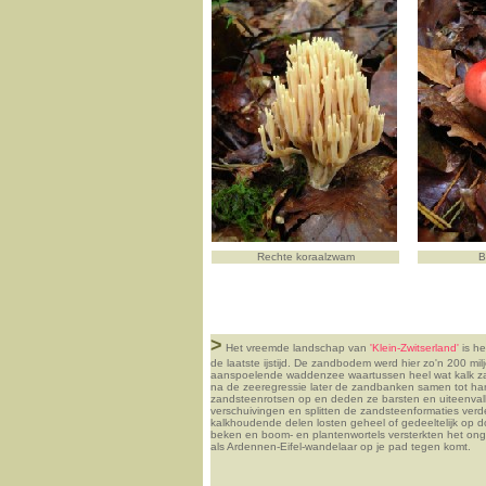
Rechte koraalzwam
B
>
Het vreemde landschap van
'Klein-Zwitserland'
is he
de laatste ijstijd. De zandbodem werd hier zo'n 200 m
aanspoelende waddenzee waartussen heel wat kalk zat
na de zeeregressie later de zandbanken samen tot har
zandsteenrotsen op en deden ze barsten en uiteenval
verschuivingen en splitten de zandsteenformaties verd
kalkhoudende delen losten geheel of gedeeltelijk op d
beken en boom- en plantenwortels versterkten het ongeli
als Ardennen-Eifel-wandelaar op je pad tegen komt.