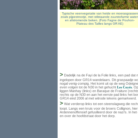
Typische veenvegetatie van heide en moerasgrassen
zoals pijpestrootje, met stilstaande zuurstofarme water
en afstromende beken. (Foto Fagne de Pouhon-
Plateau des Tailles langs GR AE)
>
Dadelijk na de Fayi de la Folie links, een pad da
ingelopen door GR14-wandelaars. Dit graspaadje wor
nogal venig-zompig. Het komt uit op de weg Odeig
even volgen tot de N30 in het gehucht
Les Coyés
. O
liggen Manhay (links) en Baraque de Fraiture (rech
rechts op de N30 en aan het eerste pad links het bos
GR14 eind 2006 al met witrode tekens gemarkeerd.
>
Wat verderop links tot een steenslagweg die rech
loopt. Langs een kruis voor de broers Collignon, hie
Ardennenoffensief gefusilleerd door de nazi’s. In he
en over de hoofdstraat door het dorp.