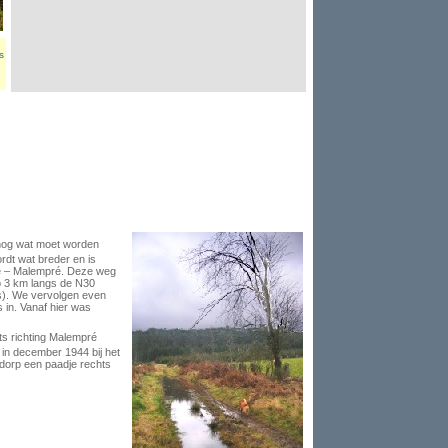
s
t nog wat moet worden
dt wat breder en is
ne – Malempré. Deze weg
p 3 km langs de N30
ts). We vervolgen even
 in. Vanaf hier was
ts richting Malempré
r in december 1944 bij het
t dorp een paadje rechts