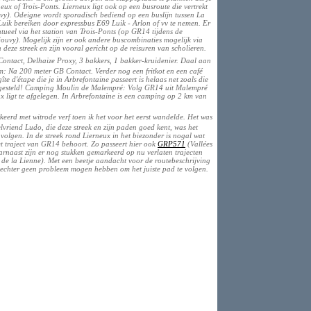
x of Trois-Ponts. Lierneux ligt ook op een busroute die vertrekt
ouvy). Odeigne wordt sporadisch bediend op een buslijn tussen La
k bereiken door expressbus E69 Luik - Arlon of vv te nemen. Er
ntueel via het station van Trois-Ponts (op GR14 tijdens de
Gouvy). Mogelijk zijn er ook andere buscombinaties mogelijk via
deze streek en zijn vooral gericht op de reisuren van scholieren.
ntact, Delhaize Proxy, 3 bakkers, 1 bakker-kruidenier. Daal aan
m: Na 200 meter GB Contact. Verder nog een fritkot en een café
te d'étape die je in Arbrefontaine passeert is helaas net zoals die
engesteld! Camping Moulin de Malempré: Volg GR14 uit Malempré
x ligt te afgelegen. In Arbrefontaine is een camping op 2 km van
erd met witrode verf toen ik het voor het eerst wandelde. Het was
lvriend Ludo, die deze streek en zijn paden goed kent, was het
volgen. In de streek rond Lierneux in het biezonder is nogal wat
et traject van GR14 behoort. Zo passeert hier ook
GRP571
(Vallées
naast zijn er nog stukken gemarkeerd op nu verlaten trajecten
de la Lienne). Met een beetje aandacht voor de routebeschrijving
 echter geen probleem mogen hebben om het juiste pad te volgen.