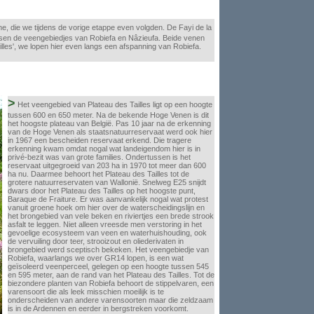
ne, die we tijdens de vorige etappe even volgden. De Fayi de la
ussen de veengebiedjes van Robiefa en Nâzieufa. Beide venen
illes', we lopen hier even langs een afspanning van Robiefa.
>
Het veengebied van Plateau des Tailles ligt op een hoogte
tussen 600 en 650 meter. Na de bekende Hoge Venen is dit
het hoogste plateau van België. Pas 10 jaar na de erkenning
van de Hoge Venen als staatsnatuurreservaat werd ook hier
in 1967 een bescheiden reservaat erkend. Die tragere
erkenning kwam omdat nogal wat landeigendom hier is in
privé-bezit was van grote families. Ondertussen is het
reservaat uitgegroeid van 203 ha in 1970 tot meer dan 600
ha nu. Daarmee behoort het Plateau des Tailles tot de
grotere natuurreservaten van Wallonië. Snelweg E25 snijdt
dwars door het Plateau des Tailles op het hoogste punt,
Baraque de Fraiture. Er was aanvankelijk nogal wat protest
vanuit groene hoek om hier over de waterscheidingslijn en
het brongebied van vele beken en riviertjes een brede strook
asfalt te leggen. Niet alleen vreesde men verstoring in het
gevoelige ecosysteem van veen en waterhuishouding, ook
de vervuiling door teer, strooizout en oliederivaten in
brongebied werd sceptisch bekeken. Het veengebiedje van
Robiefa, waarlangs we over GR14 lopen, is een wat
geïsoleerd veenperceel, gelegen op een hoogte tussen 545
en 595 meter, aan de rand van het Plateau des Tailles. Tot de
biezondere planten van Robiefa behoort de stippelvaren, een
varensoort die als leek misschien moeilijk is te
onderscheiden van andere varensoorten maar die zeldzaam
is in de Ardennen en eerder in bergstreken voorkomt.