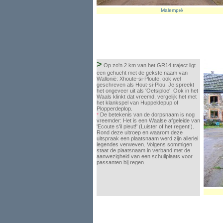
Malempré
>
Op zo'n 2 km van het GR14 traject ligt
een gehucht met de gekste naam van
Wallonië: Xhoute-si-Ploute, ook wel
geschreven als Hout-si-Plou. Je spreekt
het ongeveer uit als 'Oetsiploe'. Ook in het
Waals klinkt dat vreemd, vergelijk het met
het klankspel van Huppeldepup of
Plopperdeplop.
De betekenis van de dorpsnaam is nog
°
vreemder: Het is een Waalse afgeleide van
'Ecoute s'il pleut!' (Luister of het regent!).
Rond deze uitroep en waarom deze
uitspraak een plaatsnaam werd zijn allerlei
legendes verweven. Volgens sommigen
staat de plaatsnaam in verband met de
aanwezigheid van een schuilplaats voor
passanten bij regen.