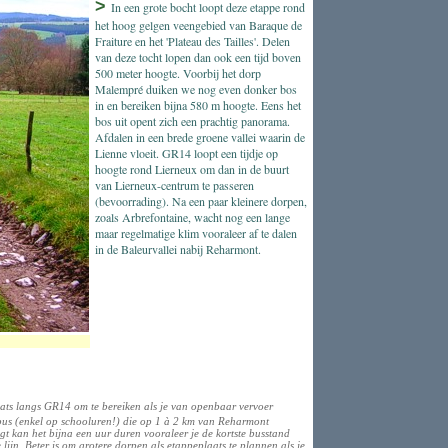
>
In een grote bocht loopt deze etappe rond
het hoog gelgen veengebied van Baraque de
Fraiture en het 'Plateau des Tailles'. Delen
van deze tocht lopen dan ook een tijd boven
500 meter hoogte. Voorbij het dorp
Malempré duiken we nog even donker bos
in en bereiken bijna 580 m hoogte. Eens het
bos uit opent zich een prachtig panorama.
Afdalen in een brede groene vallei waarin de
Lienne vloeit. GR14 loopt een tijdje op
hoogte rond Lierneux om dan in de buurt
van Lierneux-centrum te passeren
(bevoorrading). Na een paar kleinere dorpen,
zoals Arbrefontaine, wacht nog een lange
maar regelmatige klim vooraleer af te dalen
in de Baleurvallei nabij Reharmont.
aats langs GR14 om te bereiken als je van openbaar vervoer
c-bus (enkel op schooluren!) die op 1 à 2 km van Reharmont
gt kan het bijna een uur duren vooraleer je de kortste busstand
lijn. Beter is om grotere dorpen als etappeplaats te plannen als je