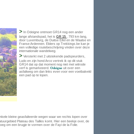
>
In Odeigne ontmoet GR14 nog een ander
lange afstandspad, het is
GR 15
, 793 km lang,
door Luxemburg, de Duitse Eifel en de Waalse en
Franse Ardennen. Elders op Trekkings.be kan je
een volledige routebeschrijving vinden over deze
internationale wandelweg.
>
Versterkt met 2 uitstekende padspeurders,
Ludo en zijn hond Arco vertrek ik op dit stuk
GR14 dat op dat moment nog niet met witrode
verf is gemarkeeerd.
Odeigne
uit over een
asfaltweg om dan links even voor een voetbalveld
een pad op te lopen.
nkele kleine geasfalteerde wegen waar we rechts lopen over
natuurgebied Plateau des Tailles komt. Hier een beekje over, de
noeg om een brugje te vormen over de Fayi de la Folie.