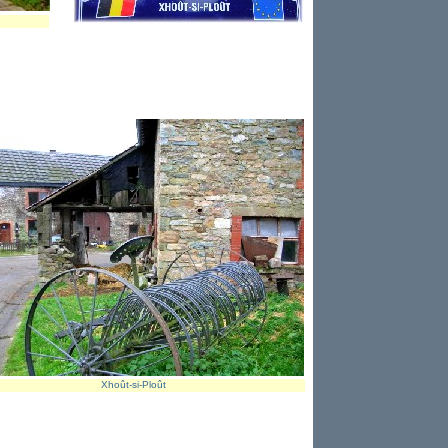
Xhoût-si-Ploût