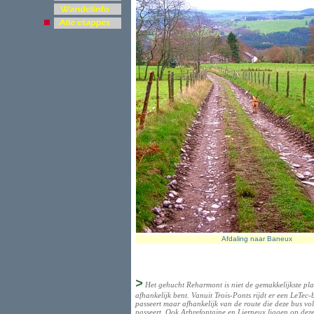
Afdaling naar Baneux
>
Het gehucht Reharmont is niet de gemakkelijkste pl
afhankelijk bent. Vanuit Trois-Ponts rijdt er een LeTe
passeert maar afhankelijk van de route die deze bus vol
passeert. Ook Arbrefontaine en Lierneux liggen op deze 