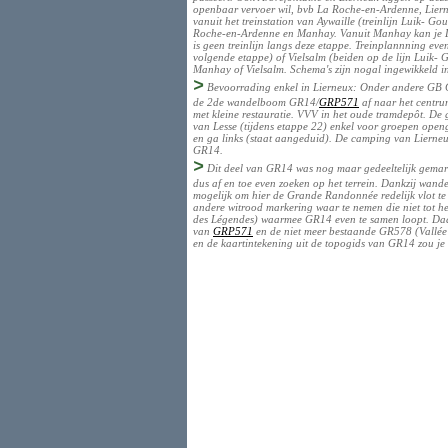
openbaar vervoer wil, bvb La Roche-en-Ardenne, Lierneu
vanuit het treinstation van Aywaille (treinlijn Luik- G
Roche-en-Ardenne en Manhay. Vanuit Manhay kan je Lui
is geen treinlijn langs deze etappe. Treinplannning eve
volgende etappe) of Vielsalm (beiden op de lijn Luik- 
Manhay of Vielsalm. Schema's zijn nogal ingewikkeld in 
>
Bevoorrading enkel in Lierneux: Onder andere GB Co
de 2de wandelboom GR14/
GRP571
af naar het centru
met kleine restauratie. VVV in het oude tramdepôt. De gî
van Lesse (tijdens etappe 22) enkel voor groepen op
en ga links (staat aangeduid). De camping van Lierneu
GR14.
>
Dit deel van GR14 was nog maar gedeeltelijk gemarke
dus af en toe even zoeken op het terrein. Dankzij wande
mogelijk om hier de Grande Randonnée redelijk vlot te 
andere witrood markering waar te nemen die niet tot h
des Légendes) waarmee GR14 even te samen loopt. Daar
van
GRP571
en de niet meer bestaande GR578 (Vallée 
en de kaartintekening uit de topogids van GR14 zou je